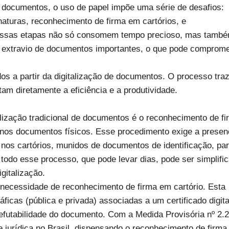
e documentos, o uso de papel impõe uma série de desafios:
inaturas, reconhecimento de firma em cartórios, e
ssas etapas não só consomem tempo precioso, mas tamb
 extravio de documentos importantes, o que pode comprome
s a partir da digitalização de documentos. O processo tra
am diretamente a eficiência e a produtividade.
zação tradicional de documentos é o reconhecimento de fi
s nos documentos físicos. Esse procedimento exige a prese
s nos cartórios, munidos de documentos de identificação, pa
 todo esse processo, que pode levar dias, pode ser simplifi
gitalização.
 a necessidade de reconhecimento de firma em cartório. Esta
áficas (pública e privada) associadas a um certificado digita
rrefutabilidade do documento. Com a Medida Provisória nº 2.
de jurídica no Brasil, dispensando o reconhecimento de firma