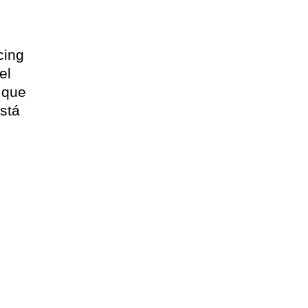
cing
el
 que
stá