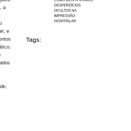
COMO IDENTIFICAMOS
DESPERDÍCIOS
, a
OCULTOS NA
IMPRESSÃO
HOSPITALAR
o
el, e
ontos
Tags:
tico.
é
zados
de,